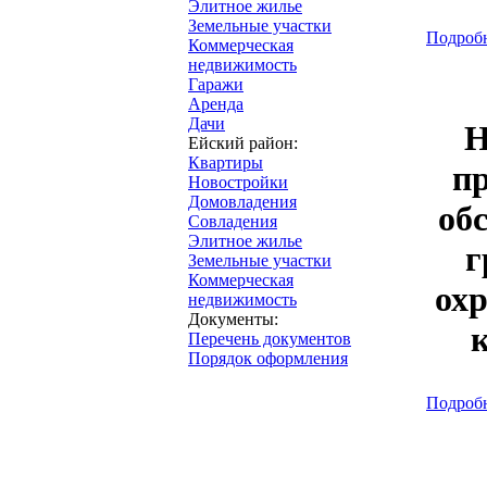
Элитное жилье
Земельные участки
Подробн
Коммерческая
недвижимость
Гаражи
Аренда
Дачи
Н
Ейский район:
Квартиры
п
Новостройки
Домовладения
обс
Совладения
Элитное жилье
г
Земельные участки
Коммерческая
ох
недвижимость
Документы:
Перечень документов
Порядок оформления
Подробн