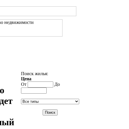
Контакты
Поиск жилья:
Цена
От
До
о
дет
ный