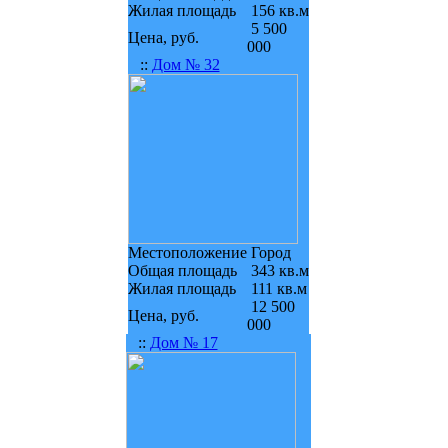
Жилая площадь
156 кв.м
5 500
Цена, руб.
000
::
Дом № 32
Местоположение
Город
Общая площадь
343 кв.м
Жилая площадь
111 кв.м
12 500
Цена, руб.
000
::
Дом № 17