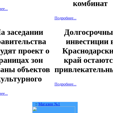
комбинат
ее...
Подробнее...
а заседании
Долгосрочны
равительства
инвестиции 
удят проект о
Краснодарск
раницах зон
край остаютс
раны объектов
привлекательн
культурного
Подробнее...
ее...
::
Магазин №1