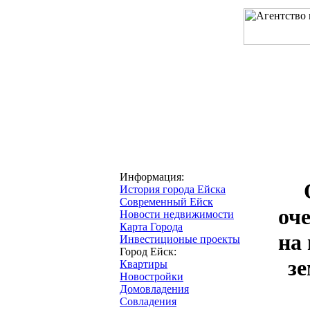
Главная
О компани
Информация:
История города Ейска
Современный Ейск
оч
Новости недвижимости
Карта Города
на
Инвестиционые проекты
Город Ейск:
зе
Квартиры
Новостройки
Домовладения
Совладения