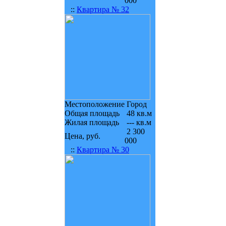
000
::
Квартира № 32
Местоположение
Город
Общая площадь
48 кв.м
Жилая площадь
--- кв.м
2 300
Цена, руб.
000
::
Квартира № 30