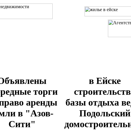
и
Услуги
Предложения
Объявлены
в Ейске
ередные торги
строительств
 право аренды
базы отдыха ве
мли в "Азов-
Подольский
Сити"
домостроитель